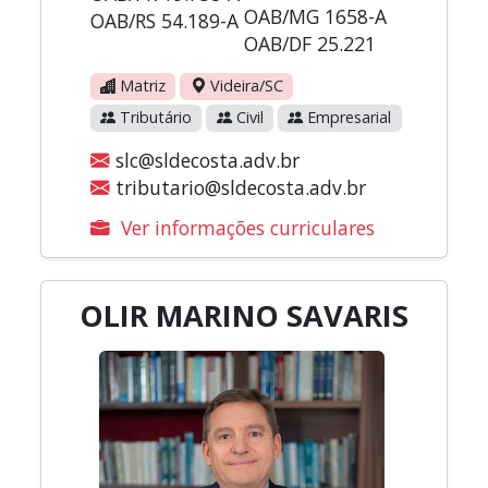
OAB/MG 1658-A
OAB/RS 54.189-A
OAB/DF 25.221
Matriz
Videira/SC
Tributário
Civil
Empresarial
slc@sldecosta.adv.br
tributario@sldecosta.adv.br
Ver informações curriculares
OLIR MARINO SAVARIS