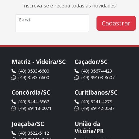
Inscreva-se e receba todas as novidades!
E-mail
Cadastrar
Matriz - Videira/SC
Caçador/SC
(49) 3533-6600
(49) 3567-4423
(49) 3533-6600
(49) 99103-8607
Concórdia/SC
Curitibanos/SC
(49) 3444-5867
(49) 3241-4278
(49) 99118-0071
(49) 99142-3587
Joaçaba/SC
União da
Vitória/PR
(49) 3522-5112