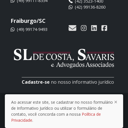
(49) 99111-8554
(42) 3523-1400
(42) 99136-8260
Fraiburgo/SC
(49) 99174-9493
Cadastre-se
no nosso informativo jurídico
© 2026 SL de Costa, Savaris e Advogados
Ao acessar este site, se cadastrar no nosso formulário
Associados
de Informativo Jurídico ou utilizar o formulário de
contato, você concorda com a nossa
Política de
OAB/SC 063/1990
. Todos os direitos reservados.
Privacidade
.
Veja a nossa
Política de Privacidade
.