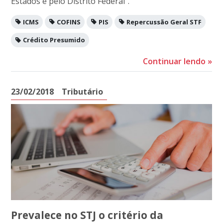
Estados e pelo Distrito Federal”.
ICMS
COFINS
PIS
Repercussão Geral STF
Crédito Presumido
Continuar lendo
»
23/02/2018
Tributário
Prevalece no STJ o critério da