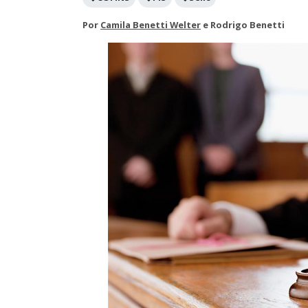
Por
Camila Benetti Welter
e
Rodrigo Benetti