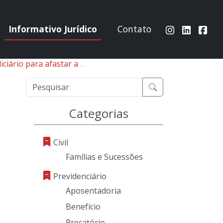
Informativo Jurídico
Contato
mulativos sobre a SELIC devida na restituição de indébito tributário
Categorias
Civil
Famílias e Sucessões
Previdenciário
Aposentadoria
Benefício
Precatório