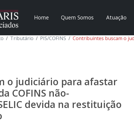
Home
Quem Somos
Atuação
co
Tributário
PIS/COFINS
Contribuintes buscam o judiciário para afastar a incidência do PIS e da COFINS não-cu
 o judiciário para afastar
 da COFINS não-
SELIC devida na restituição
o