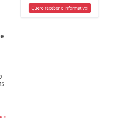
Quero receber o informativo!
 e
9
MS
do
»