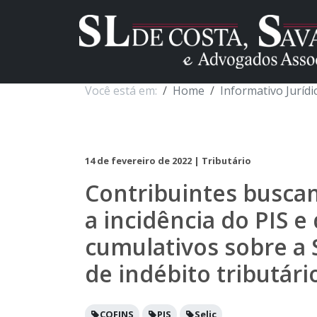
Você está em:
Home
Informativo Jurídi
14 de fevereiro de 2022
| Tributário
Contribuintes buscam
a incidência do PIS e
cumulativos sobre a 
de indébito tributári
COFINS
PIS
Selic