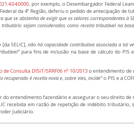
021.4.04.0000
, por exemplo, o Desembargador Federal Lean
ederal da 4º Região, deferiu o pedido de antecipação de tu
a que se abstenha de exigir que os valores correspondentes à S
 tributário sejam considerados como receita tributável na bas
o
[da SELIC],
não há capacidade contributiva associada a tal v
ibutável”
para fins de inclusão na base de cálculo do PIS 
o de Consulta DISIT/SRRF06 nº 10/2013
o entendimento de 
o recuperado é receita nova e, sobre eles, incide”
o PIS e a COF
r do entendimento fazendário e assegurar o seu direito de
LIC recebida em razão de repetição de indébito tributário,
oder Judiciário.
: