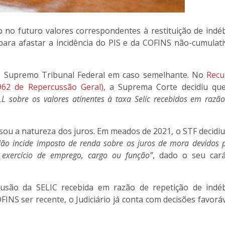
no futuro valores correspondentes à restituição de indéb
 para afastar a incidência do PIS e da COFINS não-cumulat
o Supremo Tribunal Federal em caso semelhante. No
Recu
 962 de Repercussão Geral)
, a Suprema Corte decidiu q
SLL sobre os valores atinentes à taxa Selic recebidos em razã
sou a natureza dos juros. Em meados de 2021, o STF decidi
ão incide imposto de renda sobre os juros de mora devidos 
exercício de emprego, cargo ou função”
, dado o seu cará
lusão da SELIC recebida em razão de repetição de indéb
OFINS ser recente, o Judiciário já conta com decisões favorá