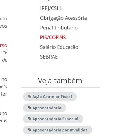
IRPJ/CSLL
Obrigação Acessória
ito
ivos
Penal Tributário
PIS/COFINS
rso
Salário Educação
ue
“É
SEBRAE
o de
Veja também
u no
pelo
ter
Ação Cautelar Fiscal
Aposentadoria
ito
Aposentadoria Especial
veis
Aposentadoria por Invalidez