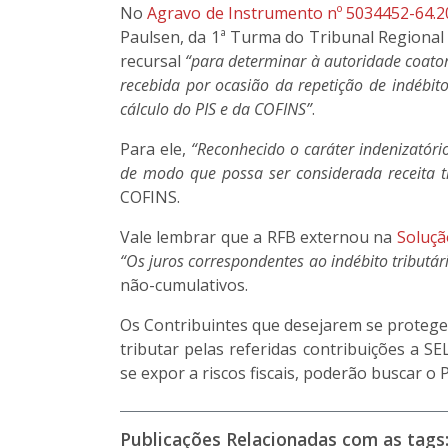
No
Agravo de Instrumento nº 5034452-64.2
Paulsen, da 1ª Turma do Tribunal Regional F
recursal
“para determinar à autoridade coator
recebida por ocasião da repetição de indébito
cálculo do PIS e da COFINS”
.
Para ele,
“Reconhecido o caráter indenizatóri
de modo que possa ser considerada receita tr
COFINS.
Vale lembrar que a RFB externou na
Soluçã
“Os juros correspondentes ao indébito tributári
não-cumulativos.
Os Contribuintes que desejarem se protege
tributar pelas referidas contribuições a SE
se expor a riscos fiscais, poderão buscar o P
Publicações Relacionadas com as tags