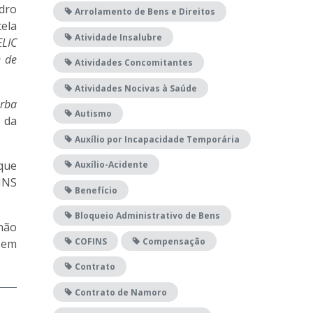
dro
Arrolamento de Bens e Direitos
tela
Atividade Insalubre
ELIC
e de
Atividades Concomitantes
Atividades Nocivas à Saúde
erba
Autismo
e da
Auxílio por Incapacidade Temporária
que
Auxílio-Acidente
INS
Benefício
Bloqueio Administrativo de Bens
 não
COFINS
Compensação
 sem
Contrato
Contrato de Namoro