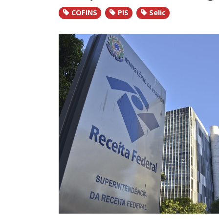
COFINS
PIS
Selic