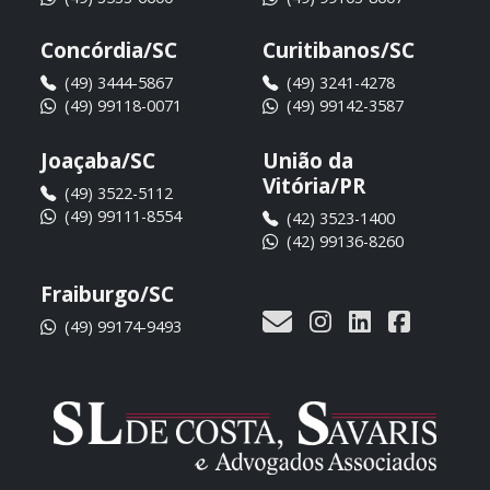
Concórdia/SC
Curitibanos/SC
(49) 3444-5867
(49) 3241-4278
(49) 99118-0071
(49) 99142-3587
Joaçaba/SC
União da
Vitória/PR
(49) 3522-5112
(49) 99111-8554
(42) 3523-1400
(42) 99136-8260
Fraiburgo/SC
(49) 99174-9493