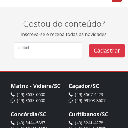
Gostou do conteúdo?
Inscreva-se e receba todas as novidades!
E-mail
Cadastrar
Matriz - Videira/SC
Caçador/SC
(49) 3533-6600
(49) 3567-4423
(49) 3533-6600
(49) 99103-8607
Concórdia/SC
Curitibanos/SC
(49) 3444-5867
(49) 3241-4278