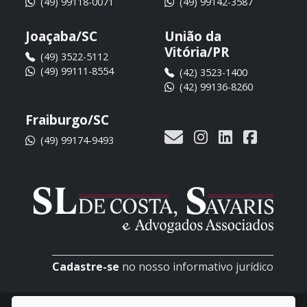
(49) 99118-0071
(49) 99142-3587
Joaçaba/SC
União da
Vitória/PR
(49) 3522-5112
(49) 99111-8554
(42) 3523-1400
(42) 99136-8260
Fraiburgo/SC
(49) 99174-9493
Cadastre-se
no nosso informativo jurídico