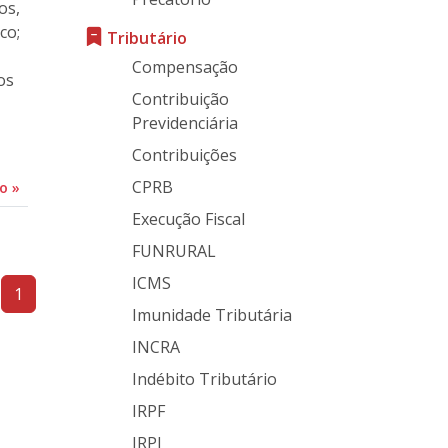
os,
co;
Tributário
Compensação
os
Contribuição
Previdenciária
Contribuições
CPRB
do
»
Execução Fiscal
FUNRURAL
ICMS
1
Imunidade Tributária
INCRA
Indébito Tributário
IRPF
IRPJ