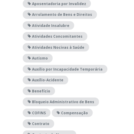
Aposentadoria por Invalidez
Arrolamento de Bens e Direitos
Atividade Insalubre
Atividades Concomitantes
Atividades Nocivas à Saúde
Autismo
Auxílio por Incapacidade Temporária
Auxílio-Acidente
Benefício
Bloqueio Administrativo de Bens
COFINS
Compensação
Contrato