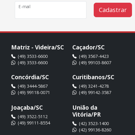
E-mail
Cadastrar
Matriz - Videira/SC
Caçador/SC
(49) 3533-6600
(49) 3567-4423
(49) 3533-6600
(49) 99103-8607
Concórdia/SC
Curitibanos/SC
(49) 3444-5867
(49) 3241-4278
(49) 99118-0071
(49) 99142-3587
Joaçaba/SC
União da
Vitória/PR
(49) 3522-5112
(49) 99111-8554
(42) 3523-1400
(42) 99136-8260