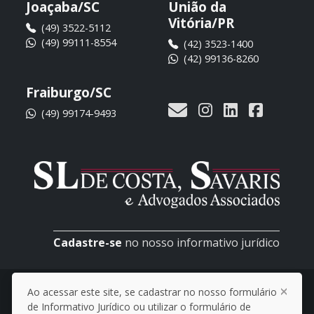
Joaçaba/SC
União da
Vitória/PR
(49) 3522-5112
(49) 99111-8554
(42) 3523-1400
(42) 99136-8260
Fraiburgo/SC
(49) 99174-9493
Cadastre-se
no nosso informativo jurídico
© 2026 SL de Costa, Savaris e Advogados
Ao acessar este site, se cadastrar no nosso formulário
Associados
de Informativo Jurídico ou utilizar o formulário de