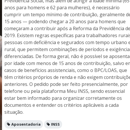
Previdência Social, mas além de atingir a idade mínima (65
anos para homens e 62 para mulheres), é necessário
cumprir um tempo mínimo de contribuição, geralmente d
15 anos — podendo chegar a 20 anos para homens que
começaram a contribuir após a Reforma da Previdência d
2019. Existem regras específicas para trabalhadores rurai
pessoas com deficiência e segurados com tempo urbano 
rural, que permitem combinações de períodos e exigência
diferenciadas. De forma geral, não é possível se aposenta
por idade com menos de 15 anos de contribuição, salvo e
casos de benefícios assistenciais, como o BPC/LOAS, que
têm critérios próprios de renda e não exigem contribuiçõ
anteriores. O pedido pode ser feito presencialmente, por
telefone ou pela plataforma Meu INSS, sendo essencial
estar bem informado para organizar corretamente os
documentos e entender os critérios aplicáveis a cada
situação.
Aposentadoria
INSS