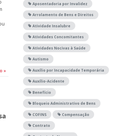
o
Aposentadoria por Invalidez
m
Arrolamento de Bens e Direitos
ou
Atividade Insalubre
Atividades Concomitantes
Atividades Nocivas à Saúde
Autismo
Auxílio por Incapacidade Temporária
do
»
Auxílio-Acidente
Benefício
Bloqueio Administrativo de Bens
COFINS
Compensação
sa
Contrato