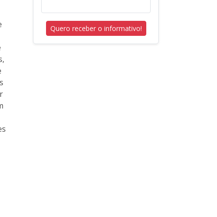
e
Quero receber o informativo!
e
s,
e
s
r
m
es