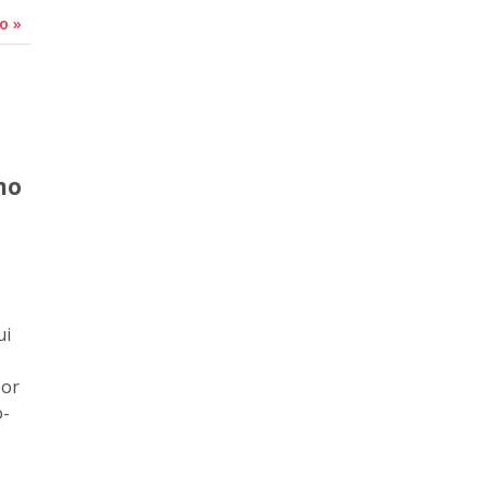
do
»
mo
ui
por
o-