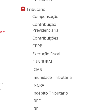
Tributário
Compensação
Contribuição
Previdenciária
do
»
Contribuições
CPRB
Execução Fiscal
FUNRURAL
ICMS
Imunidade Tributária
ar
INCRA
e
Indébito Tributário
IRPF
IRPJ