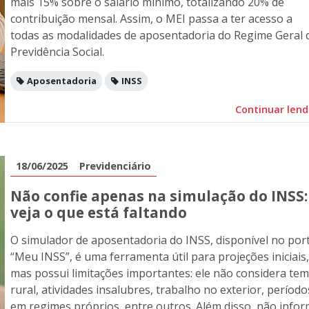
mais 15% sobre o salário mínimo, totalizando 20% de
contribuição mensal. Assim, o MEI passa a ter acesso a
todas as modalidades de aposentadoria do Regime Geral 
Previdência Social.
Aposentadoria
INSS
Continuar len
18/06/2025
Previdenciário
Não confie apenas na simulação do INSS:
veja o que está faltando
O simulador de aposentadoria do INSS, disponível no port
“Meu INSS”, é uma ferramenta útil para projeções iniciais,
mas possui limitações importantes: ele não considera te
rural, atividades insalubres, trabalho no exterior, período
em regimes próprios, entre outros. Além disso, não info