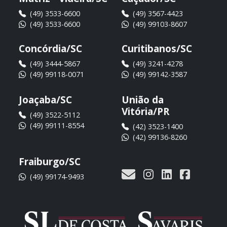
(49) 3533-6600
(49) 3567-4423
(49) 3533-6600
(49) 99103-8607
Concórdia/SC
Curitibanos/SC
(49) 3444-5867
(49) 3241-4278
(49) 99118-0071
(49) 99142-3587
Joaçaba/SC
União da
Vitória/PR
(49) 3522-5112
(49) 99111-8554
(42) 3523-1400
(42) 99136-8260
Fraiburgo/SC
(49) 99174-9493