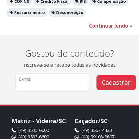
COFINS
Crédito Fiscal
PIS
Compensação
Ressarcimento
Desoneração
Continuar lendo
»
Gostou do conteúdo?
Inscreva-se e receba todas as novidades!
E-mail
Cadastrar
Matriz - Videira/SC
Caçador/SC
(49) 3533-6600
(49) 3567-4423
(49) 3533-6600
(49) 99103-8607