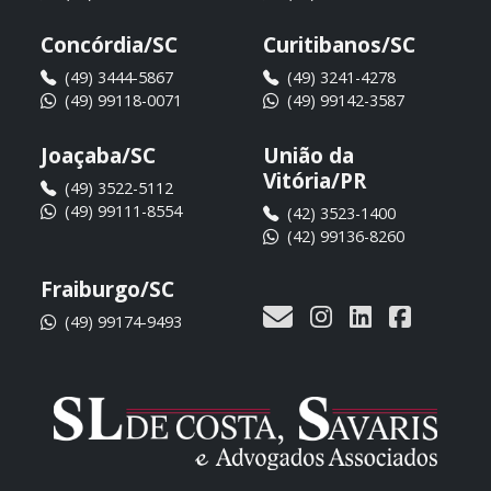
Concórdia/SC
Curitibanos/SC
(49) 3444-5867
(49) 3241-4278
(49) 99118-0071
(49) 99142-3587
Joaçaba/SC
União da
Vitória/PR
(49) 3522-5112
(49) 99111-8554
(42) 3523-1400
(42) 99136-8260
Fraiburgo/SC
(49) 99174-9493