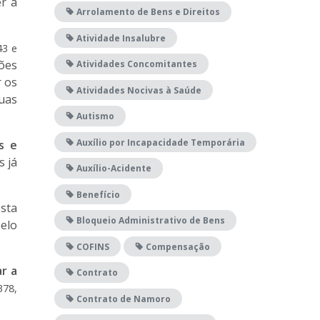
r a
Arrolamento de Bens e Direitos
Atividade Insalubre
43 e
ões
Atividades Concomitantes
r os
Atividades Nocivas à Saúde
suas
Autismo
Auxílio por Incapacidade Temporária
s e
s já
Auxílio-Acidente
Benefício
sta
Bloqueio Administrativo de Bens
elo
COFINS
Compensação
ar a
Contrato
378,
Contrato de Namoro