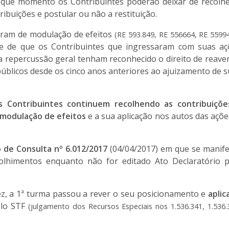
e que momento os Contribuintes poderão deixar de recolhe
ibuições e postular ou não a restituição.
aram de modulação de efeitos
(RE 593.849, RE 556664, RE 5599
de de que os Contribuintes que ingressaram com suas aç
 repercussão geral tenham reconhecido o direito de reave
públicos desde os cinco anos anteriores ao ajuizamento de 
 Contribuintes continuem recolhendo as contribuiçõe
 modulação de efeitos
e a sua aplicação nos autos das açõe
 de Consulta nº 6.012/2017
(04/04/2017) em que se manife
olhimentos enquanto não for editado Ato Declaratório p
vez, a 1ª turma passou a rever o seu posicionamento e
aplic
elo STF
(julgamento dos Recursos Especiais nos 1.536.341, 1.536.