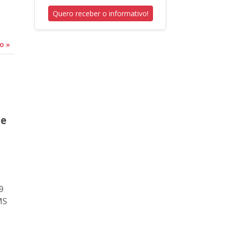
Quero receber o informativo!
do
»
 e
9
MS