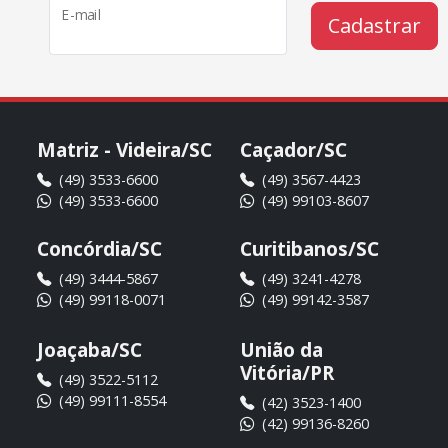
E-mail
Cadastrar
Matriz - Videira/SC
Caçador/SC
(49) 3533-6600
(49) 3567-4423
(49) 3533-6600
(49) 99103-8607
Concórdia/SC
Curitibanos/SC
(49) 3444-5867
(49) 3241-4278
(49) 99118-0071
(49) 99142-3587
Joaçaba/SC
União da
Vitória/PR
(49) 3522-5112
(49) 99111-8554
(42) 3523-1400
(42) 99136-8260