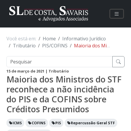
Você está em:
Home
Informativo Jurídico
Tributário
PIS/COFINS
Maioria dos Ministros do STF reconhece a não incidência do PIS e da COFINS sobre Créditos Presumidos
15 de março de 2021
| Tributário
Maioria dos Ministros do STF
reconhece a não incidência
do PIS e da COFINS sobre
Créditos Presumidos
ICMS
COFINS
PIS
Repercussão Geral STF