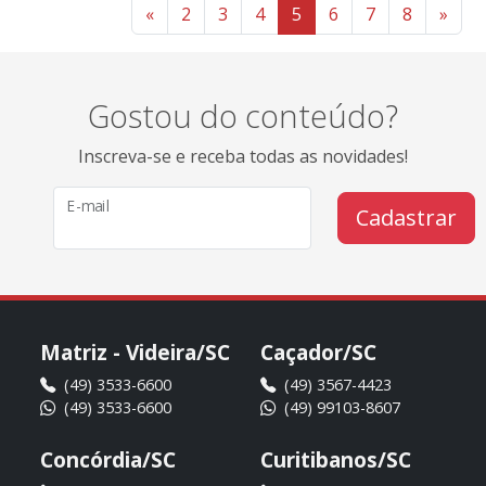
«
2
3
4
5
6
7
8
»
Gostou do conteúdo?
Inscreva-se e receba todas as novidades!
E-mail
Cadastrar
Matriz - Videira/SC
Caçador/SC
(49) 3533-6600
(49) 3567-4423
(49) 3533-6600
(49) 99103-8607
Concórdia/SC
Curitibanos/SC