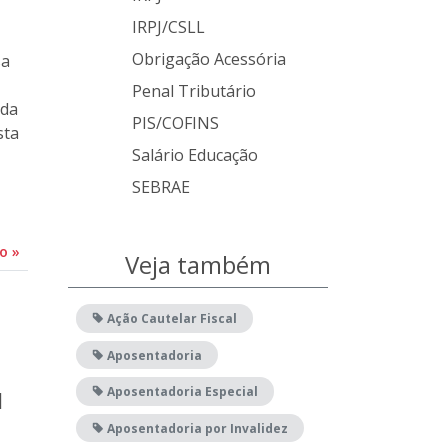
IRPJ/CSLL
Obrigação Acessória
sa
Penal Tributário
ada
PIS/COFINS
sta
Salário Educação
SEBRAE
do
»
Veja também
Ação Cautelar Fiscal
Aposentadoria
Aposentadoria Especial
l
Aposentadoria por Invalidez