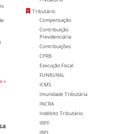
es
Tributário
Compensação
de
Contribuição
Previdenciária
s
Contribuições
CPRB
Execução Fiscal
FUNRURAL
do
»
ICMS
Imunidade Tributária
INCRA
Indébito Tributário
IRPF
sa
IRPJ