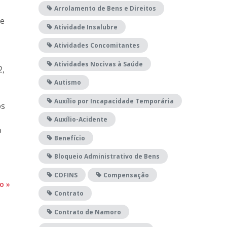
Arrolamento de Bens e Direitos
se
Atividade Insalubre
Atividades Concomitantes
Atividades Nocivas à Saúde
2,
Autismo
Auxílio por Incapacidade Temporária
os
Auxílio-Acidente
o
Benefício
Bloqueio Administrativo de Bens
COFINS
Compensação
do
»
Contrato
Contrato de Namoro