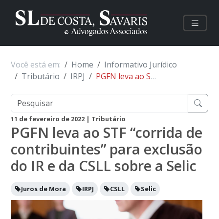
Você está em:
Home
Informativo Jurídico
Tributário
IRPJ
PGFN leva ao STF “corrida de contribuintes” para exclusão do IR e da CSLL sobre a Selic
11 de fevereiro de 2022
| Tributário
PGFN leva ao STF “corrida de
contribuintes” para exclusão
do IR e da CSLL sobre a Selic
Juros de Mora
IRPJ
CSLL
Selic