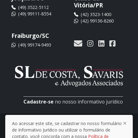
Vitória/PR
(49) 3522-5112
(49) 99111-8554
(42) 3523-1400
(42) 99136-8260
Fraiburgo/SC
(49) 99174-9493
Cadastre-se
no nosso informativo jurídico
© 2026 SL de Costa, Savaris e Advogados
Ao acessar este site, se cadastrar no nosso formulário
Associados
de Informativo Jurídico ou utilizar o formulário de
contato, você concorda com a nossa
Política de
OAB/SC 063/1990
. Todos os direitos reservados.