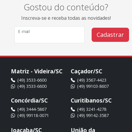
Gostou do conteúdo?
Inscreva-se e receba todas as novidades!
E-mail
Cadastrar
Matriz - Videira/SC
Caçador/SC
(49) 3533-6600
(49) 3567-4423
(49) 3533-6600
(49) 99103-8607
Concórdia/SC
Curitibanos/SC
(49) 3444-5867
(49) 3241-4278
(49) 99118-0071
(49) 99142-3587
Joaçaba/SC
União da