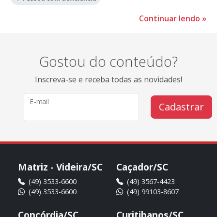
Continuar lendo
»
Gostou do conteúdo?
Inscreva-se e receba todas as novidades!
E-mail
Cadastrar
Matriz - Videira/SC
Caçador/SC
(49) 3533-6600
(49) 3567-4423
(49) 3533-6600
(49) 99103-8607
Concórdia/SC
Curitibanos/SC