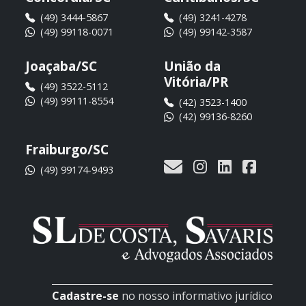
(49) 3444-5867
(49) 3241-4278
(49) 99118-0071
(49) 99142-3587
Joaçaba/SC
União da
Vitória/PR
(49) 3522-5112
(49) 99111-8554
(42) 3523-1400
(42) 99136-8260
Fraiburgo/SC
(49) 99174-9493
Cadastre-se
no nosso informativo jurídico