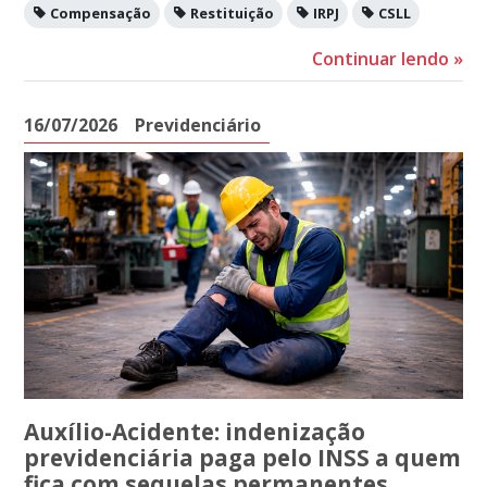
Compensação
Restituição
IRPJ
CSLL
Continuar lendo
»
16/07/2026
Previdenciário
Auxílio-Acidente: indenização
previdenciária paga pelo INSS a quem
fica com sequelas permanentes