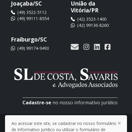
Joaçaba/SC
União da
Vitória/PR
(49) 3522-5112
(49) 99111-8554
(42) 3523-1400
(42) 99136-8260
Fraiburgo/SC
(49) 99174-9493
Cadastre-se
no nosso informativo jurídico
© 2026 SL de Costa, Savaris e Advogados
Ao acessar este site, se cadastrar no nosso formulário
Associados
de Informativo Jurídico ou utilizar o formulário de