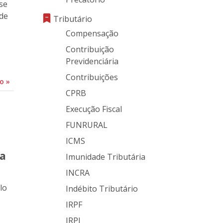
ase
 de
Tributário
Compensação
Contribuição
Previdenciária
Contribuições
do
»
CPRB
Execução Fiscal
FUNRURAL
ICMS
ca
Imunidade Tributária
INCRA
lo
Indébito Tributário
IRPF
IRPJ