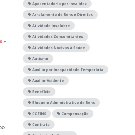
Aposentadoria por Invalidez
Arrolamento de Bens e Direitos
Atividade Insalubre
Atividades Concomitantes
do
»
Atividades Nocivas à Saúde
Autismo
Auxílio por Incapacidade Temporária
Auxílio-Acidente
Benefício
Bloqueio Administrativo de Bens
COFINS
Compensação
Contrato
po