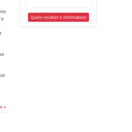
ete
Quero receber o informativo!
ra
a
ua
que
do
»