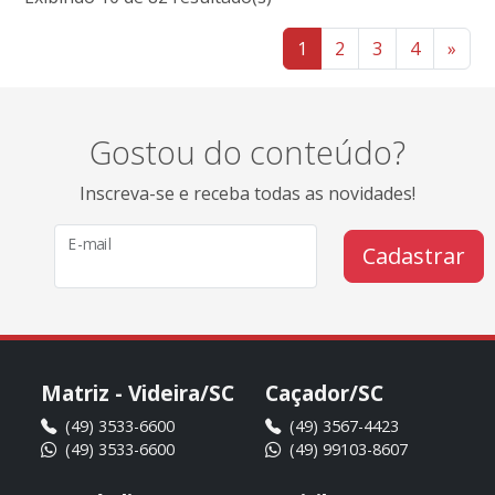
1
2
3
4
»
Gostou do conteúdo?
Inscreva-se e receba todas as novidades!
E-mail
Cadastrar
Matriz - Videira/SC
Caçador/SC
(49) 3533-6600
(49) 3567-4423
(49) 3533-6600
(49) 99103-8607