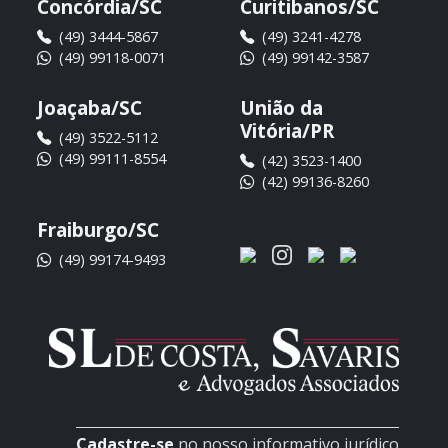
Concórdia/SC
Curitibanos/SC
(49) 3444-5867
(49) 3241-4278
(49) 99118-0071
(49) 99142-3587
Joaçaba/SC
União da
Vitória/PR
(49) 3522-5112
(49) 99111-8554
(42) 3523-1400
(42) 99136-8260
Fraiburgo/SC
(49) 99174-9493
Cadastre-se
no nosso informativo jurídico